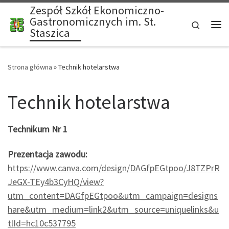
Zespół Szkół Ekonomiczno-
Skip to content
Gastronomicznych im. St.
Search
Staszica
Me
Strona główna
»
Technik hotelarstwa
Technik hotelarstwa
Technikum Nr 1
Prezentacja zawodu:
https://www.canva.com/design/DAGfpEGtpoo/J8TZPrR
JeGX-TEy4b3CyHQ/view?
utm_content=DAGfpEGtpoo&utm_campaign=designs
hare&utm_medium=link2&utm_source=uniquelinks&u
tlId=hc10c537795